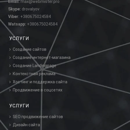
Email:
max@webmister.pro
Skype:
drovalyov
Viber:
+380675024584
Watsapp:
+380675024584
УСЛУГИ
Создание сайтов
Создание интернет-магазина
Создание Landingpage
Контекстная реклама
Хостинг и поддержка сайта
Продвижение в соцсетях
УСЛУГИ
SEO продвижение сайтов
Дизайн сайта