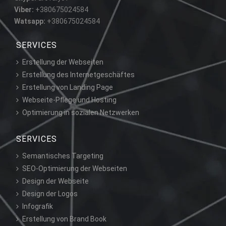
Viber:
+380675024584
Watsapp:
+380675024584
SERVICES
Erstellung der Webseiten
Erstellung des Internetgeschäftes
Erstellung von Landing Page
Webseite-Pflege und Hosting
Optimierung in sozialen Netzwerken
SERVICES
Semantisches Targeting
SEO-Optimierung der Webseiten
Design der Webseite
Design der Logos
Infografik
Erstellung von Brand Book