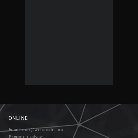
ONLINE
Email:
max@webmister.pro
Skype:
drovalyov