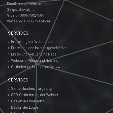
Email:
max@webmister.pro
Skype:
drovalyov
Viber:
+380675024584
Watsapp:
+380675024584
SERVICES
Erstellung der Webseiten
Erstellung des Internetgeschäftes
Erstellung von Landing Page
Webseite-Pflege und Hosting
Optimierung in sozialen Netzwerken
SERVICES
Semantisches Targeting
SEO-Optimierung der Webseiten
Design der Webseite
Design der Logos